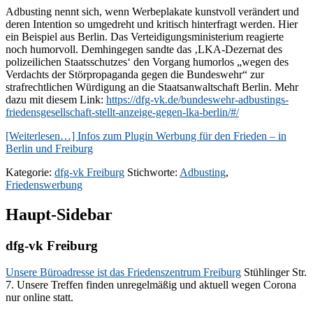
Adbusting nennt sich, wenn Werbeplakate kunstvoll verändert und
deren Intention so umgedreht und kritisch hinterfragt werden. Hier
ein Beispiel aus Berlin. Das Verteidigungsministerium reagierte
noch humorvoll. Demhingegen sandte das ‚LKA-Dezernat des
polizeilichen Staatsschutzes‘ den Vorgang humorlos „wegen des
Verdachts der Störpropaganda gegen die Bundeswehr“ zur
strafrechtlichen Würdigung an die Staatsanwaltschaft Berlin. Mehr
dazu mit diesem Link:
https://dfg-vk.de/bundeswehr-adbustings-
friedensgesellschaft-stellt-anzeige-gegen-lka-berlin/#/
[Weiterlesen…]
Infos zum Plugin Werbung für den Frieden – in
Berlin und Freiburg
Kategorie:
dfg-vk Freiburg
Stichworte:
Adbusting
,
Friedenswerbung
Haupt-Sidebar
dfg-vk Freiburg
Unsere Büroadresse ist das Friedenszentrum Freiburg
Stühlinger Str.
7. Unsere Treffen finden unregelmäßig und aktuell wegen Corona
nur online statt.